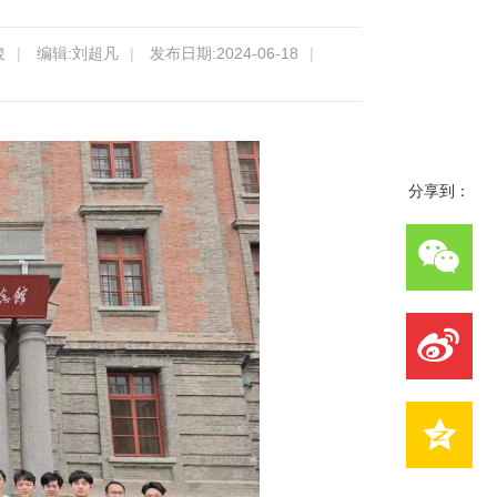
俊
|
编辑:刘超凡
|
发布日期:2024-06-18
|
分享到：