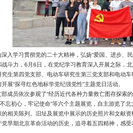
为深入学习贯彻党的二十大精神，弘扬“爱国、进步、民
和战斗力，6月6日，在党纪学习教育深入开展之际，
研究生第四党支部、电动车研究生第三党支部和电动车
馆开展“探寻红色地标学党纪强党性”主题党日活动。
支部成员依次参观了“经历近代各种力量救亡图存探索
、“不忘初心，牢记使命”等六个主题展览，自主游览了
原的相关陈列。旧址及展览中展示的历史照片和文献资
产党早期北京革命活动的历史，追寻着五四精神，感受