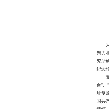
聚力
究所
纪念
台”
址复
国共