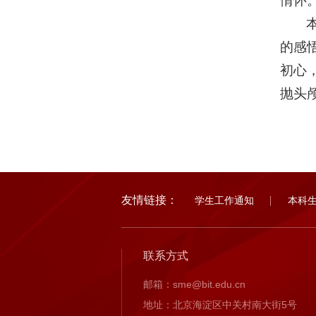
情怀
的感
初心
抛头
友情链接：
学生工作通知
本科
联系方式
邮箱：sme@bit.edu.cn
地址：北京海淀区中关村南大街5号