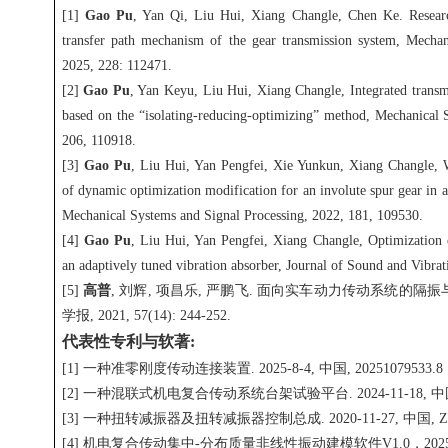
[1]
Gao Pu
, Yan Qi, Liu Hui, Xiang Changle, Chen Ke. Research
transfer path mechanism of the gear transmission system, Mechan
2025, 228: 112471.
[2]
Gao Pu
, Yan Keyu, Liu Hui, Xiang Changle, Integrated transm
based on the “isolating-reducing-optimizing” method, Mechanical 
206, 110918.
[3]
Gao Pu
, Liu Hui, Yan Pengfei, Xie Yunkun, Xiang Changle, 
of dynamic optimization modification for an involute spur gear in a
Mechanical Systems and Signal Processing, 2022, 181, 109530.
[4]
Gao Pu
, Liu Hui, Yan Pengfei, Xiang Changle, Optimization 
an adaptively tuned vibration absorber, Journal of Sound and Vibra
[5]
高普
, 刘辉, 项昌乐, 严鹏飞. 面向实车动力传动系统的隔
学报, 2021, 57(14): 244-252.
代表性专利与软著:
[1] 一种准零刚度传动连接装置. 2025-8-4, 中国, 20251079533.8
[2] 一种混联式机电复合传动系统台架试验平台. 2024-11-18, 中国, 2
[3] 一种扭转减振器及扭转减振器控制总成. 2020-11-27, 中国, ZL20
[4] 机电复合传动集中-分布质量非线性振动建模软件V1.0，2025-1-22