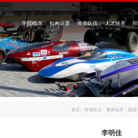
学院概况
机构设置
师资队伍
人才培养
招
首页
-
师资队伍
-
教师名录
-
能源
李明佳