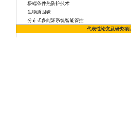
极端条件热防护技术
生物质固碳
分布式多能源系统智能管控
代表性论文及研究项
在本领域国际著名期刊、JCR一区上发表多篇论文，多篇入选
的研究前沿（Research Front），H因子57。获授权国家发
编国家及行业标准5项、手册1部；受邀做国际/国内外学术会议
国际会议分会主席等。
研究项目
一直从事能源高效利用理论与技术、新能源、储
先后主持了国家级、省部级科研项目及人才项目多项，
点基础研究项目和国家重点研发计划项目首席，相关
能源开发利用重大工程以及相关国家标准中，产生了良
成果及荣誉