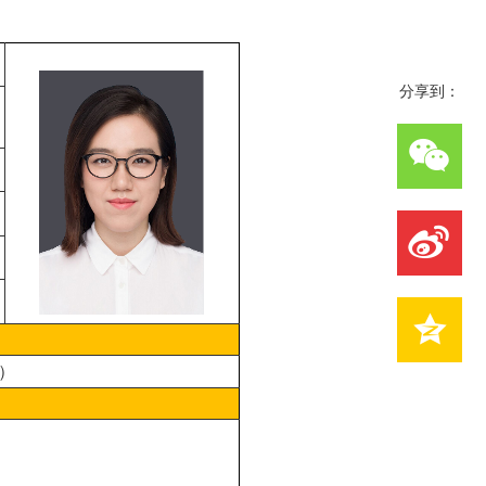
分享到：
）