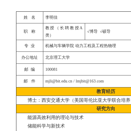
姓
名
李明佳
教授（长聘教授A
职
称
√博导
√硕导
类）
专
业
机械与车辆学院 动力工程及工程热物理
办公地址
北京理工大学
邮
编
100081
邮
件
mjli@bit.edu.cn / lmjbit@163.com
教育经历
博士：西安交通大学（美国哥伦比亚大学联合培养
研究方向
能源高效利用的理论与技术
储能科学与新技术