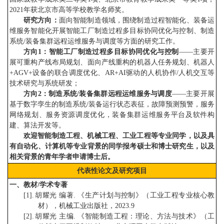
2021
年获北京市高等学校教学名师奖。
研究方向：
面向智能制造领域，围绕制造过程智能化、装备运
维服务智
能化
开展智能工厂制造过程多目标协同优化与控制、制造
系统
/
装备集群远程运维服务与调度等方面的研究工作。
方向1：智能工厂制造过程多目标协同优化与控制
——
主要开
展可重构产线布局规划、面向产线重构的机器人任务规划、机器人
+AGV
+
设备的联合调度优化、
AR
+
AI
驱动的人机协作
/
人机交互等
技术研究与系统研发；
方向2：制造系统/装备集群远程运维服务与调度
——
主要开展
基于数字孪生的制造系统
/
装备运行状态表征，故障预测预警，服务
网络规划、服务资源调度优化，装备集群运维服务平台及软件构
建、算法开发等。
欢迎智能制造工程、机
械工
程、工业工程等专业同学，以及具
有自动化、计算机等专业背景的同学报考硕士和博士研究生，以及
相关背景的青年学者申请博士后。
代表性论文及研究项目
一、教材/学术专著
[1].
胡耀光 编著
.
《生产计划与控制》（工业工程专业核心教
材），机械工业出版社，
2
023.9
[2].
胡耀光 主编
.
《智能制造工程：理论、方法与技术》（工