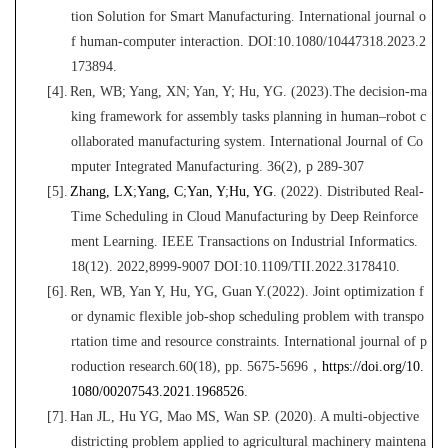
tion Solution for Smart Manufacturing. International journal o
f human-computer interaction. DOI
:
10.1080/10447318.2023.2
173894.
[4].
Ren, WB; Yang, XN; Yan, Y; Hu, YG. (20
23).The decision-ma
king framework for assembly tasks planning in human–robot c
ollaborated manufacturing system. International Journal of Co
mputer Integrated Manufacturing
.
36(2), p 289-307
[5].
Zhang, LX
;
Yang, C
;
Ya
n
, Y
;
Hu, YG
.
(2022). Distributed Real-
Time Scheduling in Cloud Manufacturing by Deep Reinforce
ment Learning. IEEE Transactions on Industrial Informatics.
18(12). 2022,8999-9007 DOI:10.110
9
/TII.2022.3178410.
[6].
Ren, WB, Yan Y, Hu, YG, Guan Y.(2022).
J
oint optimization f
or dynamic flexible job-shop scheduling problem with transpo
rtation time and resource constraints. International journal of p
roduction research.
60(18), pp. 5675-5696
，
https://doi.org/10.
1080/00207543.202
1
.1968526
.
[7].
Han JL, Hu YG, Mao MS, Wan SP. (2020). A multi-objective
districting problem applied to agricultural machinery maintena