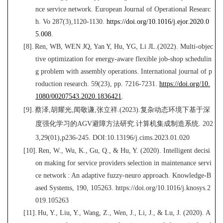
nce service network. European Journal of
Operational Researc
h
.
Vo 287(3),1120-1130.
https://doi.org/10.1016/j.ejor.2020.0
5.008
.
[8].
Ren, WB, WEN JQ, Yan Y, Hu, YG, Li JL.(2022)
.
Multi-objec
tive optimization for energy-aware flexible job-shop
s
chedulin
g problem with assembly operations. International journal of p
roduction research. 59(23), pp. 7216-7231.
https://doi.org/10.
1080/00207543.2020.1836421
.
[9].
蔡泽
,
胡耀光
,
闻敬谦
,
张立祥
.
(2023).
复杂动态环境下基于深
度强化
学习
的
AGV
避障方法研究
.
计算机集成制造系统
.
202
3,29(01),p236-245.
DOI:10.13196/j.cims.2023.01.020
[10].
Ren, W., Wu, K., Gu, Q., & Hu, Y. (2020). Intelligent decisi
on making for service providers selection in maintenance servi
ce network : An adaptive fuzzy-neuro approach. Knowledge
-
B
ased Systems, 190, 105263. https://doi.org/10.1016/j.knosys.2
019.105263
[11].
Hu, Y., Liu, Y., Wang, Z., Wen, J., Li, J., & Lu, J. (2020). A