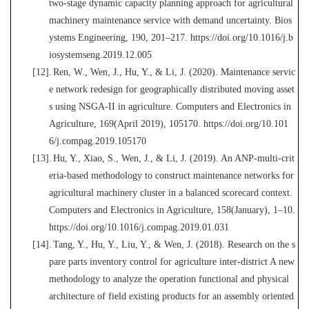
two-stage dynamic capacity planning approach for agricultural
machinery maintenance service with demand uncertainty. Bi
os
ystems Engineering, 190, 201–217. https://doi.org/10.1016/j.b
iosystemseng.2019.12.005
[12].
Ren, W., Wen, J., Hu, Y., & Li, J. (2020). Maintenance servic
e network redesign for geographically distributed moving asset
s using NSGA-II in agriculture. Computers and
Electronics in
Agriculture, 169(April 2019), 105170. https://doi.org/10.101
6/j.compag.2019.105170
[13].
Hu, Y., Xiao, S., Wen, J., & Li, J. (2019). An ANP-multi-crit
eria-based methodology to construct maintenance networks for
agricultural machinery cluster in a
balanced scorecard context.
Computers and Electronics in Agriculture, 158(January), 1–10.
https://doi.org/10.1016/j.compag.2019.01.031
[14].
Tang, Y., Hu, Y., Liu, Y., & Wen, J. (2018). Research on the s
pare parts inventory control for agriculture inter-distric
t A new
methodology to analyze the operation functional and physical
architecture of field existing products for an assembly oriented