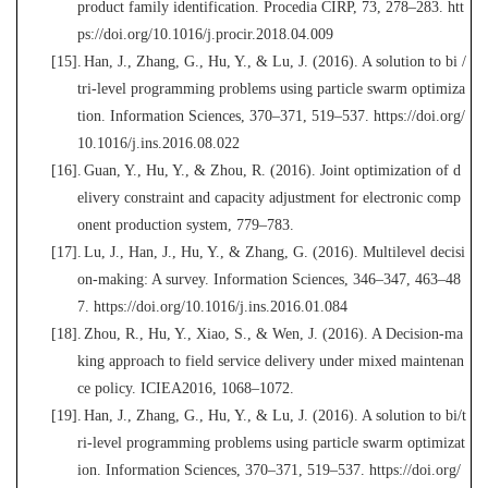
product family identification. Procedia CIRP, 73, 278–283. htt
ps://doi.org/10.1016/j.procir.2018.04.009
[15].
Han, J., Zhang, G.
, Hu, Y., & Lu, J. (2016). A solution to bi /
tri-level programming problems using particle swarm optimiza
tion. Information Sciences, 370–371, 519–537. https://doi.org/
10.1016/j.ins.2016.08.022
[16].
Guan, Y., Hu, Y., & Zhou, R. (2016). Joint optimization of d
el
ivery constraint and capacity adjustment for electronic comp
onent production system, 779–783.
[17].
Lu, J., Han, J., Hu, Y., & Zhang, G. (2016). Multilevel decisi
on-making: A survey. Information Sciences, 346–347, 463–48
7. https://doi.org/10.1016/j.ins.2016.01.0
84
[18].
Zhou, R., Hu, Y., Xiao, S., & Wen, J. (2016). A Decision-ma
king approach to field service delivery under mixed maintenan
ce policy. ICIEA2016, 1068–1072.
[19].
Han, J., Zhang, G., Hu, Y., & Lu, J. (2016). A solution to bi/t
ri-level programming problems using p
article swarm optimizat
ion. Information Sciences, 370–371, 519–537. https://doi.org/