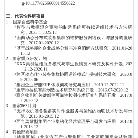
g/10.11
77/0266666914556822
三、代表性科研项目
1．
国家自然科学基金
²
模型与数据混合驱动的制造系统可持续运维技术与方法研
究，
2022.1-2025.12
²
面向动态分布式装备集群的维护服务网络设计与服务调度研
究，
2017.01-2020.12
²
基于战略屋的企业战略分解与冲突消解方法研究，
2011.01-20
13.12
2．国家重点研发计划
²
X
XX
集群运维服务模式与孪生反馈技术研究及构件开发,
202
2.12-2026.11
²
跨区动态作业装备集群协同运维模式与关键技术研究，
2020.0
9-2023.06
²
集团企业智能ERP 体系架构研究与应用，
2019.12-2022.11
²
重型拖拉机智能制造技术研究与系统开发，
2016.07-2020.12
²
联合收割机关键部件可靠性检测技术研究与系统开发，
2017.0
7-2020.12
3．国家863计划
²
支持农机装备集群实时作业服务与运维的物联技术研发与示
范，
2013.01-2015.12
²
面向离散型集团企业集约化经营管理平台研发与应用，
2012.0
1-2013.12
4．其他部委项目
²
特定区域（北京汽车产业聚集区）工业互联网平台试验测