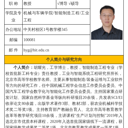
√
√
职
称
教授
博导
硕导
学院及专
机械与车辆学院/智能制造工程/工业
业
工程
办公地址
中关村校区1号教学楼345
邮编
100081
邮
件
hyg@bit.edu.cn
个人简介与
研究方向
个人简介：
胡耀光，工学博士，教授，智能制造工程专业（学
校首批新工科专业）责任教授，工业与智能系统工程研究所所长，
北京市高等学校教学名师。主要从事智能制造
/
装备运维与工业软件
等方向的研究工作，任中国机械工程学会信息工作委员会委员、中
国汽车工程学会数字化与
智能
化工作委员会委员。主持国家重点研
发计划、国家自然科学基金等纵向科研项目
20
余项，共发表
SCI/EI
收录论文
80
余篇，出版学术著作
3
部、教材
2
部，获农业机械科学技
术奖二等奖
1
项。主持教育部产教融合育人、北京市高等教育教学
改革等教学研究项目
10
余项，主讲课程
"
生产计划与控制
"2019
年入
选北京市优质本科课程，
2020
年入选首批国家级线下一流课程，获
国家级教学成果奖二等奖
1
项、北京市教育教学成果奖一等奖
1
项，