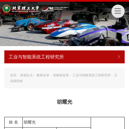
工业与智能系统工程研究所
首页
-
师资队伍
-
教师名录
-
智能制造系
-
工业与智能系统工程研究所
-
正
高级职称
胡耀光
姓
名
胡耀光