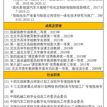
试，
2018.06-2020.1
2
²
面向新能源汽车大规模个性化定制的智能制造新模式，
2017.0
7-2019.12
²
智能化生产准备与制造过程管控一体化技术研究与推广，
200
9.01-2010.12
成果及荣誉
[1].
国家级教学成果奖二等奖，
2023年
[2].
北京市高等教育教学成果奖一等奖，2
022
年
[3].
北京市高等学校教学名师奖，2
021
年
[4].
第一届北京高校教师教学创新大赛一等奖，2
021
年
[5].
北京高等学校优秀专业课主讲教师，2019年
[6].
第二届北京理工大学教学名师奖，2019年
[7].
第四届迪文
“
课堂教学类
”
优秀教师奖一等奖，2019年
[8].
第二届卓越联盟高校青年
教师教学创新大赛一等奖，2018年
[9].
第六届T-more
“
课堂教学类
”
优秀教师奖三等奖，
2011
年
[10].
北京市青年教师教学基本功比赛一等奖、最佳演示奖，2009年
社会职务
[1].
十四
五国家重点研发计划工业软件专项指南专家
[2].
十三
五国家重点研发计划网络协同制造与智能工厂专项指南专
家
[3].
中国机械工程学会信息工作委员会委员
[4].
中国汽车工程学会数字化与智能化工作委员会委员
[5].
全国自动化系统与集成标准化技术委员会
/
工业数据分委会（
SA