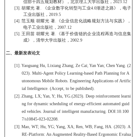
信部十四五规划教材），北京理工大学出版社，
2
023.12
[3].
胡耀光 著
.
《企业数字化转型与工业
4.0
渐进之路》，电子
工业出版社，
2019.5
[4].
范玉顺 胡耀光 著
.
《企业信息化战略规划方法与实践》，
电
子工
业出版社，
2007.12
[5].
王田苗 胡耀光 著
.
《基于价值链的企业流程再造与信息集
成》，清华大学出版社，
2002.9
二、最新发表论文
[1].
Yaoguang Hu, Lixiang Zhang; Ze Cai; Yan Yan; Chen Yang. (2
023). Multi-Agent Policy Learning-based Path Planning for A
utonomous Mobile Robots. Engineering Applications of Artific
ial Intell
i
gence. (Accept, to be published).
[2].
Zhang, LX; Yan, Y; Hu, YG.(2023). Deep reinforcement learni
ng for dynamic scheduling of energy-efficient automated guid
ed vehicles
.
Journal of intelligent manufacturing. DOI:10.100
7/s10845-0
2
3
-
02208
.
[3].
Mao, WT; Hu, YG; Yan
g, XA; Ren, WB; Fang, HA
.
(2023). A
RE-Platform: An Augmented Reality-Based Ergonomic Evalua