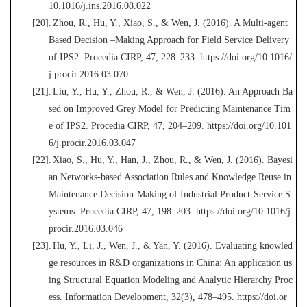
10.1016/j.ins.2016.08.022
[20].
Zhou, R., Hu, Y., Xiao, S., & Wen, J. (2016). A Multi-agent
Based Decision –Making Approach for Field Service Delivery
of IPS2. Procedia CIRP, 47,
228–233. https://doi.org/10.1016/
j.procir.2016.03.070
[21].
Liu, Y., Hu, Y., Zhou, R., & Wen, J. (2016). An Approach Ba
sed on Improved Grey Model for Predicting Maintenance Tim
e of IPS2. Procedia CIRP, 47, 204–209. https://doi.org/10.101
6/j.procir.2016.03.047
[22].
X
iao, S., Hu, Y., Han, J., Zhou, R., & Wen, J. (2016). Bayesi
an Networks-based Association Rules and Knowledge Reuse in
Maintenance Decision-Making of Industrial Product-Service S
ystems. Procedia CIRP, 47, 198–203. https://doi.org/10.1016/j.
procir.2016.03.0
46
[23].
Hu, Y., Li, J., Wen, J., & Yan, Y. (2016). Evaluating knowled
ge resources in R&D organizations in China: An application us
ing Structural Equation Modeling and Analytic Hierarchy Proc
ess. Information Development, 32(3), 478–495. https://doi.or