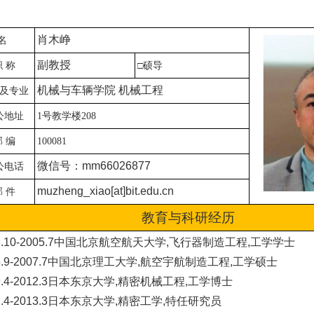
肖木峥
名
副教授
职
称
硕导
□
机械与车辆学院 机械工程
及专业
公地址
号教学楼
1
2
08
邮 编
1
00081
微信号：mm66026877
公电话
muzheng_xiao[at]bit.edu.cn
邮
件
教育与科研经历
01.10-2005.7中国北京航空航天大学,飞行器制造工程,工学学士
05.9-2007.7中国北京理工大学,航空宇航制造工程,工学硕士
09.4-2012.3日本东京大学,精密机械工程,工学博士
12.4-2013.3日本东京大学,精密工学,特任研究员