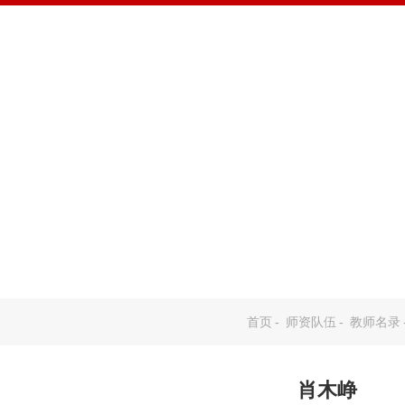
学院概况
机构设置
师资队伍
人才培养
招
首页
-
师资队伍
-
教师名录
肖木峥