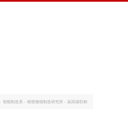
学校首页
English
生就业
科学研究
国际合作
党建思政
下载中心
-
智能制造系
-
精密微细制造研究所
-
副高级职称