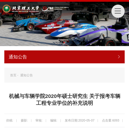
通知公告
首页
-
通知公告
机械与车辆学院2020年硕士研究生 关于报考车辆
工程专业学位的补充说明
供稿:
|
摄影:
|
审核:
|
编辑:
|
发布日期:2020-05-07
|
点击量:
6093
|