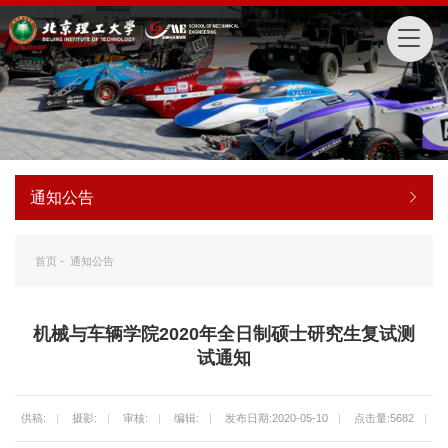
通知公告
首页
-
通知公告
机械与车辆学院2020年全日制硕士研究生复试测
试通知
供稿:
|
摄影:
|
审核:
|
编辑:
|
发布日期:2020-05-10
|
点击量:
5682
|