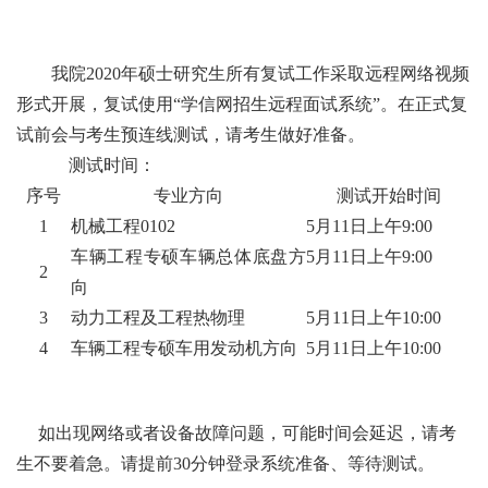
我院
2020年硕士研究生所有复试工作采取远程网络视频
形式开展，复试使用“学信网招生远程面试系统”
。在正式复
试前会与考生预连线测试，请考生做好准备。
测试时间：
序号
专业方向
测试开始
时间
1
机械工程
0102
5月1
1
日
上午9:00
车辆工程专硕车辆总体底盘方
5月1
1
日
上午9:00
2
向
3
动力工程及工程热物理
5月1
1
日
上午10:00
4
车辆工程专硕车用发动机方向
5月1
1
日
上午10:00
如出现网络或者设备故障问题，可能时间会延迟，请考
生不要着急。请提前
30分钟登录系统准备、等待测试。