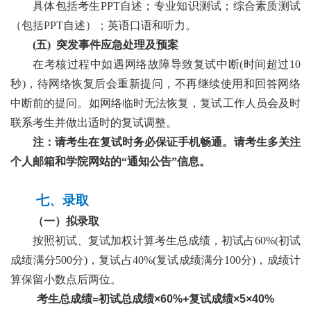
具体包括考生
P
PT
自述；专业知识测试；综合素质测试
（包括
PPT自述）；
英语口语和听力
。
(五)
突发事件应急处理及预案
在考核过程中如遇网络故障导致复试中断
(时间超过10
秒)，待网络恢复后会重新提问，不再继续使用和回答网络
中断前的提问。如网络临时无法恢复，复试工作人员会及时
联系考生并做出适时的复试调整。
注：请考生在复试时务必保证手机畅通。请考生多关注
个人邮箱和学院网站的
“通知公告”信息。
七
、录取
（一）拟
录取
按照初试、复试加权计算考生总成绩，初试占
60%
(
初试
成绩满分
5
00
分
)，复试占40%
(
复试成绩满分
1
00
分
)，成绩计
算保留小数点后两位。
考生总
成绩
=
初试总成绩
×60%+
复试成绩
×5×40%