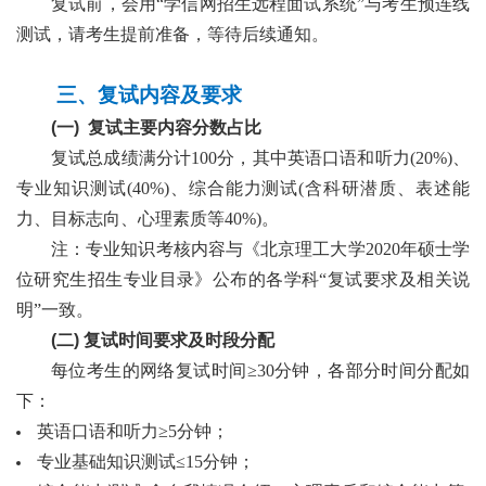
复试前，会用
“学信网招生远程面试系统”
与考生预连线
测试，请考生提前准备，等待后续通知。
三、复试内容及要求
(
一
)
复试主要内容分数占比
复试总成绩满分计
1
00
分，其中英语口语和听力
(20%)、
专业知识测试(40%)、综合能力测试(含科研
潜质、
表述
能
力、
目标
志向、
心理
素质
等
40%)。
注：专业知识考核内容与《北京理工大学
2
020
年硕士学
位研究生招生专业目录》公布的各学科
“复试要求及相关说
明”一致。
(
二
)
复试时间要求及时段分配
每位考生的网络复试时间
≥30分钟，各部分时间分配如
下：
英语口语和听力
≥5分钟；
专业基础知识测试
≤1
5
分钟；