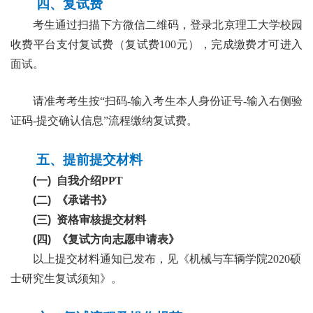
四、复试费
考生通过扫描
下方
微信二维码，登录北京理工大学校园
收费平台支付复试费
（复试费
100元
）
，完成缴费才可进入
面试。
请准考考生按
“扫码-输入考生本人身份证号-输入右侧验
证码-提交确认信息”流程缴纳复试费。
五、提前提交材料
(
一
)
自我介绍
PPT
(
二
)
《承诺书》
(
三
)
资格审核提交材料
(
四
)
《复试方向志愿申请表》
以上提交材料通知已发布，见《机械与车辆学院2020硕
士研究生复试须知》
。