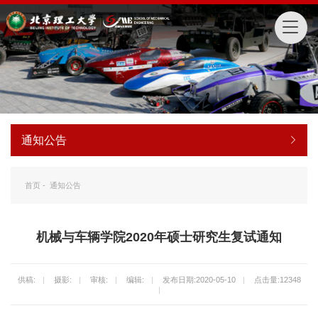
通知公告
首页
-
通知公告
机械与车辆学院2020年硕士研究生复试通知
供稿:
|
摄影:
|
审核:
|
编辑:
|
发布日期:2020-05-10
|
点击量:
12348
|