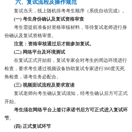
六
、复试流程及操作规范
复试当天，
线上
随机排考
考生
顺序
（系统
自动完成
）。
(
一
)
考生身份确认及复试资格审查
考生需提前准备好资格审核材料，等待复试老师进行身
份确认及复试资格审查。
注意：资格审核通过后才能参加复试。
(二)
网络平台及环境测试
在复试正式开始前，复试专家会对考生的周边环境进行
检查，要求考生通过视频设备协助复试专家进行
360度无死
角检查，请考生务必配合。
(三)
视频面试流程及要求宣读
复试老师向考生确认复试须知，
经考生确认
后
方可
正式
开始
。
考生须
在
网络平台上签订承诺书后方可正式进入复试环
节
。
(四) 正式复试环节