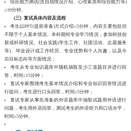
综合能力测试
(含自我情况介绍、心理素质和
综合
能力
等
)
≥10分钟。
(
三
)
复试具体内容及流程
考生
以
PPT(提前
准备
)方式
介绍
≤5分钟，
内容主要
包括但
不限于个人
基本情况、本科
期间专业
学习
情况，
参加
科技创
新或
科研情况、
社会
实践
(
学生
工作、社团活动、志愿服务
等
)
、毕业
设计或工作经历、
专业优势和个人
兴趣
，
以及
今
后
目标志向等方面情况
；
考生
从
专业知识
题库中随机抽取至少三道题目
并
进行回
答
，时间
≤15分钟；
复试专家围绕
考生基本情况
介绍
和专业知识
回答
情况
进
行
提问
，考生
进行
口头
回答
，时间
≥5分钟；
复试
专家
从事先
准备
的外语
题
库中抽取
试题
用
外语
进行
问题，
考生用外语
回答
，
测试
考生的
外语
听力
和口语
水平
，
时间
≥5分钟
。