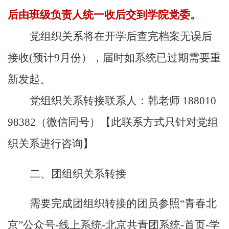
后由班级负责人统一收后交到学院党委。
党组织关系将在开学后查完档案无误后
接收
(
预计
9
月份），届时如系统已过期需要重
新发起。
党组织关系转接联系人：韩老师
188010
98382
（微信同号）【此联系方式只针对党组
织关系进行咨询】
二、团组织关系转接
需要完成团组织转接的团员参照“青春北
京”公众号
-
线上系统
-
北京共青团系统
-
首页
-
学