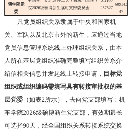
中国共产党北京理工大学机械与车辆学
011100
辆学院党
689143
院
2026
级硕博新生临时支部委员会
257527
委
47
凡党员组织关系隶属于中央和国家机
关、军队以及北京市外的新生，应通过当地
党员信息管理系统线上办理组织关系，由本
人所在基层党组织准确完整填写组织关系介
绍信相关信息并发起线上转接申请，
目标党
组织或组织编码需填写具有转接审批权的基
层党委
（如表
2
所示），去向党支部填写：机
车学院
2026
级硕博新生党支部，有效期最长
可选择
90
天，经全国组织关系转接系统交换