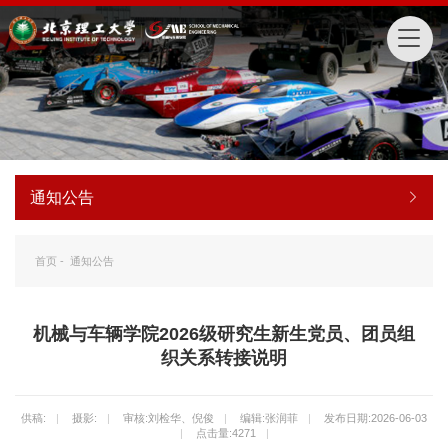
通知公告
首页
-
通知公告
机械与车辆学院2026级研究生新生党员、团员组
织关系转接说明
供稿:
|
摄影:
|
审核:刘检华、倪俊
|
编辑:张润菲
|
发布日期:2026-06-03
|
点击量:
4271
|