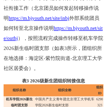
社衔接工作（北京团员如何发起转移操作说
明
https://m.bjyouth.net/site/inbj
外部系统团员
如何转至北京操作说明
https://m.bjyouth.net/sit
e/outbj
），按照流程完成操作转移至机车学院
2026
新生临时团支部（如表
3
所示，团组织所
在地选择：海淀区
-
紫竹院街道
-
北京理工大学
社区居委会）。
表
3 2026
级新生团组织转接信息
组织
组织名称
组织全称
ID
机车学院
2026
新生
中国共产主义青年团北京理工大学机车
6290
临时团支部
学院
2026
新生临时支部
323