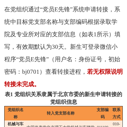
在党组织通过“党员
E
先锋”系统申请转接，系
统中目标党支部名称与支部编码根据录取学
院及专业所对应的支部信息（如表
1
所示）填
写，有效期默认为
30
天。新生可登录微信小
程序“党员
E
先锋”（用户名：身份证号，初始
密码：
bj0701
）查看转接进程，
若无权限说明
转接未完成。
表
1
党组织关系隶属于北京市委的新生申请转接的
党组织信息
党组织名
支部编
联系
转入党支部名称
称
码
方式
机械与车
010-