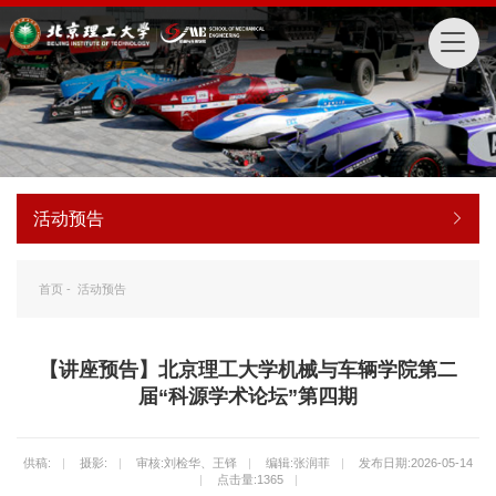
活动预告
首页
-
活动预告
【讲座预告】北京理工大学机械与车辆学院第二
届“科源学术论坛”第四期
供稿:
|
摄影:
|
审核:刘检华、王铎
|
编辑:张润菲
|
发布日期:2026-05-14
|
点击量:
1365
|