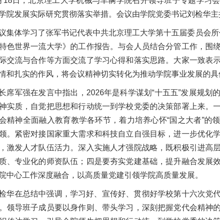
月18日，北京理工大学机械与车辆学院召开领导班子专题学习
学院发展实际研究贯彻落实举措。会议由学院党委书记刘检华主
议集体学习了张军书记代表中共北京理工大学第十五届委员会所作
特色世界一流大学》的工作报告。与会人员结合分管工作，围
际交流与合作等方面交流了学习心得和落实思路。大家一致表
情和扎实的作风，将会议精神切实转化为推动学院事业发展的具
长席军强在发言中指出，2026年是科学谋划“十五五”发展规
神实质，自觉把思想和行动统一到学校党委的决策部署上来。
会精神全面融入教育教学各环节，着力培养心怀“国之大者”的
领。紧密对接国家重大需求和科技自立自强目标，进一步优化
，激发人才队伍活力。深入实施人才强院战略，既积极引进高
质、专业化的师资队伍；四是要夯实党建基础，提升融合发展
院中心工作深度融合，以高质量党建引领学院高质量发展。
检华在总结中强调，学习好、宣传好、贯彻好学校第十六次党
。领导班子成员要以身作则、带头学习，深刻把握党代会精神