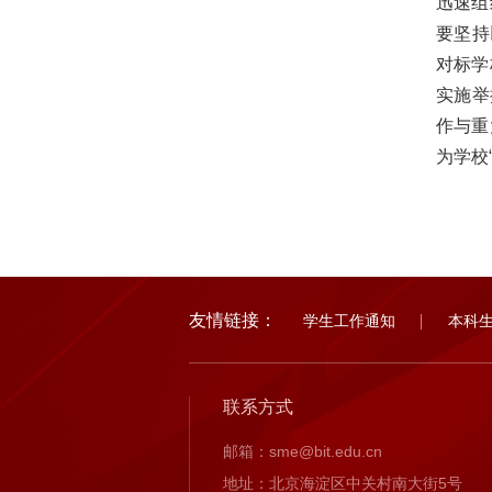
迅速组
要坚持
对标学
实施举
作与重
为学校
友情链接：
学生工作通知
本科
联系方式
邮箱：sme@bit.edu.cn
地址：北京海淀区中关村南大街5号