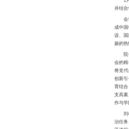
1
并结合
会
成中国
设、国
扬的热
院
会的精
将党代
创新引
育结合
支高素
作与学
刘
治任务