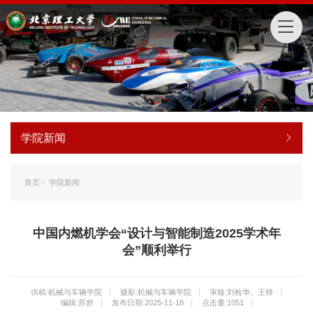
学院新闻
首页
-
学院新闻
中国内燃机学会“设计与智能制造2025学术年
会”顺利举行
供稿:机械与车辆学院
|
摄影:机械与车辆学院
|
审核:刘检华、王铎
|
编辑:苏舒
|
发布日期:2025-11-18
|
点击量:
1051
|