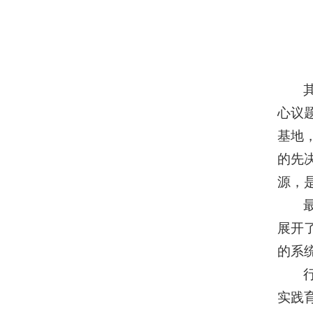
心议
基地
的先
源，
展开
的系
实践