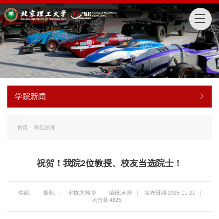
学院新闻
首页
-
学院新闻
祝贺！我院2位教授、校友当选院士！
供稿:
|
摄影:
|
审核:刘检华
|
编辑:苏舒
|
发布日期:2025-11-21
|
点击量:
4825
|