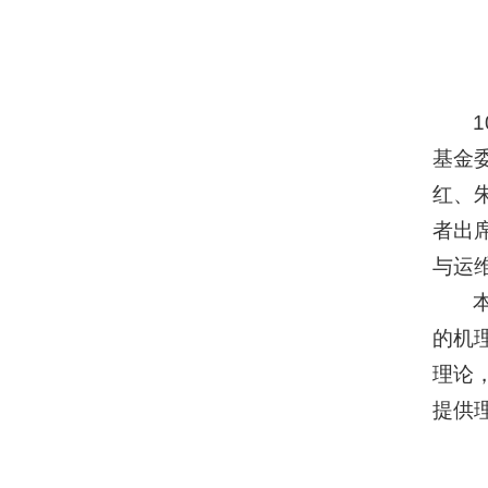
基金
红、
者出
与运
的机
理论
提供