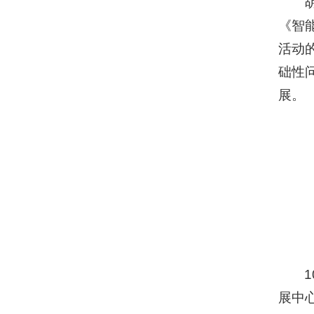
《智
活动
础性
展。
展中