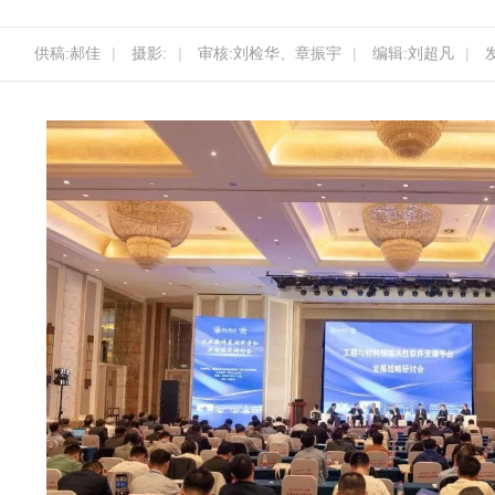
供稿:郝佳
|
摄影:
|
审核:刘检华、章振宇
|
编辑:刘超凡
|
发