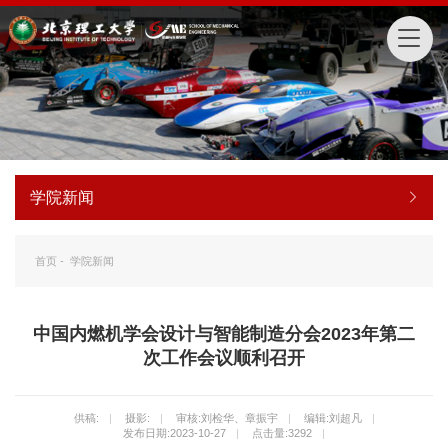
学院新闻
首页
-
学院新闻
中国内燃机学会设计与智能制造分会2023年第二
次工作会议顺利召开
供稿:
|
摄影:
|
审核:刘检华、章振宇
|
编辑:刘超凡
|
发布日期:2023-10-27
|
点击量:
3292
|