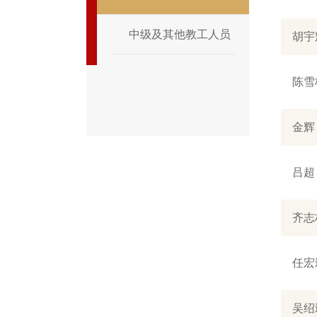
中级及其他教工人员
胡宇
陈雪
金辉
吕超
齐志
任宏
吴绍