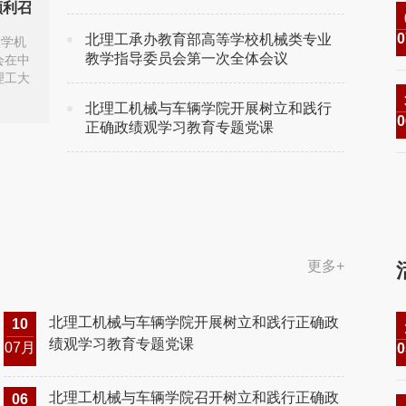
顺利召
圆...
北理工承办教育部高等学校机械类专业
大学机
教学指导委员会第一次全体会议
会在中
理工大
..
北理工机械与车辆学院开展树立和践行
正确政绩观学习教育专题党课
更多+
北理工机械与车辆学院开展树立和践行正确政
10
绩观学习教育专题党课
07月
北理工机械与车辆学院召开树立和践行正确政
06