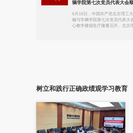
辆学院第七次党员代表大会
开
6月16日，中国共产党北京理工
械与车辆学院第七次党员代表大
心教学楼报告厅隆重召开。北京
学党委副书记包丽颖出席大会，党.
树立和践行正确政绩观学习教育