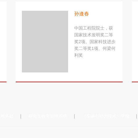
孙逢春
中国工程院院士，获
国家技术发明奖二等
奖2项、国家科技进步
奖二等奖1项、何梁何
利奖
生教务处
研究生教育管理系统
《车辆与动力技术》学报