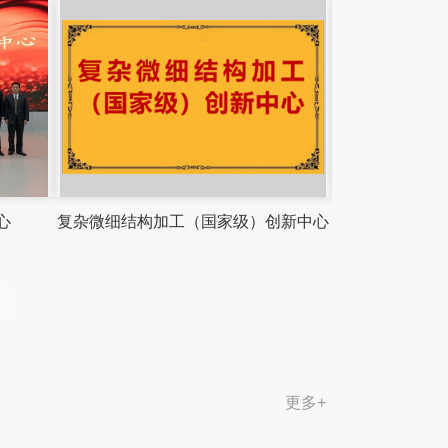
心
复杂微细结构加工（国家级）创新中心
新能源
更多+