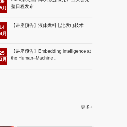
09
整日程发布
05月
【讲座预告】液体燃料电池发电技术
14
04月
【讲座预告】Embedding Intelligence at
25
the Human–Machine ...
03月
更多+