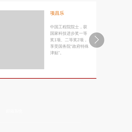
项昌乐
中国工程院院士，获
国家科技进步奖一等
奖1项、二等奖2项，
享受国务院“政府特殊
津贴”。
邮箱系统