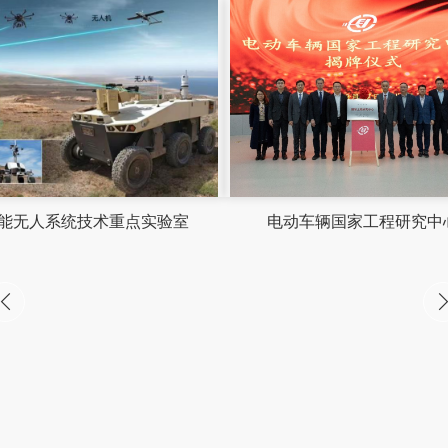
能无人系统技术重点实验室
电动车辆国家工程研究中